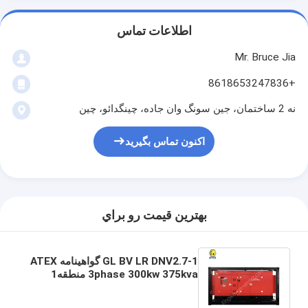
اطلاعات تماس
Mr. Bruce Jia
+8618653247836
نه 2 ساختمان، جین سونگ وان جاده، چینگدائو، چین
اکنون تماس بگیرید
بهترين قيمت رو براي
GL BV LR DNV2.7-1 گواهینامه ATEX
3phase 300kw 375kva منطقه1
منطقه 2 مجموعه ژنراتور گاز دیزل ضد
انفجار