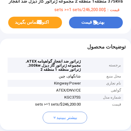
375kva منطقه1 منطقه 2 مجموعه ژنراتور گاز دیزل ضد انفجار
قیمت：$246,200.00/sets >=1 sets
بهترین قیمت
اکنون تماس بگیرید
توضیحات محصول
,
ژنراتور ضد انفجار گواهینامه ATEX
برجسته
,
مجموعه ژنراتور گاز دیزل 300kw
ژنراتور منطقه 1 منطقه 2
محل منبع
شانگهای، چین
نام تجاری
Kingway Power
گواهی
ATEX/DNV/CE
شماره مدل
KGC375S
قیمت
$246,200.00/sets >=1 sets
بیشتر ببینید