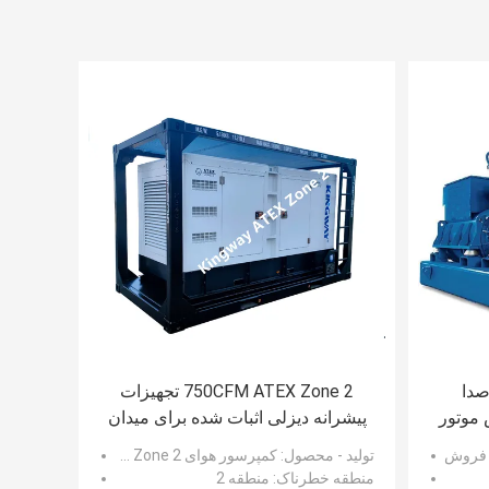
صدا
750CFM ATEX Zone 2 تجهیزات
فروش موتور
پیشرانه دیزلی اثبات شده برای میدان
ز
های گازی
ی فروش
تولید - محصول
: کمپرسور هوای Proof Ex Proof Kingway ATEX Zone 2
منطقه خطرناک
: منطقه 2