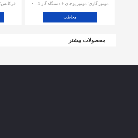
موتور گازی
: موتور یوچای + دستگاه گاز کینگ وی
فرکانس
: 50 
مخاطب
محصولات بیشتر