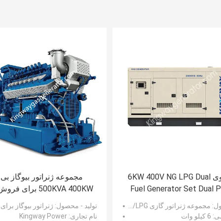
کینگ وی 6KW 400V NG LPG Dual
مجموعه ژنراتور بیوگاز بی‌
Fuel Generator Set Dual 
500KVA 400KW برای 
Generator
گازی ویچای یوچای کامین
ول
: مجموعه ژنراتور گازی Kingway 6KW NG/LPG
تولید - محصول
: ژنراتور بیوگاز برا
ی
: 6 کیلو وات
نام تجاری
: Kingway Power