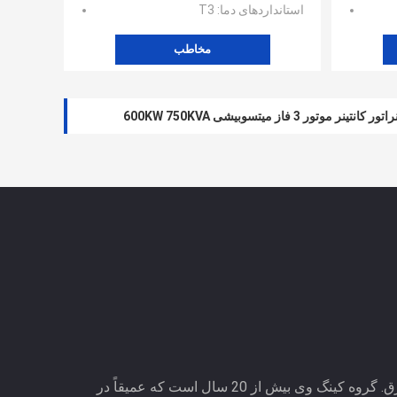
استانداردهای دما
: T3
مخاطب
نتینر موتور 3 فاز میتسوبیشی 600KW 750KVA
متخصص راه حل های مطمئن برق. گروه کینگ وی بیش از 20 سال است که عمیقاً در