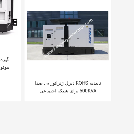
موتور
تاییدیه ROHS دیزل ژنراتور بی صدا
500KVA برای شبکه اجتماعی