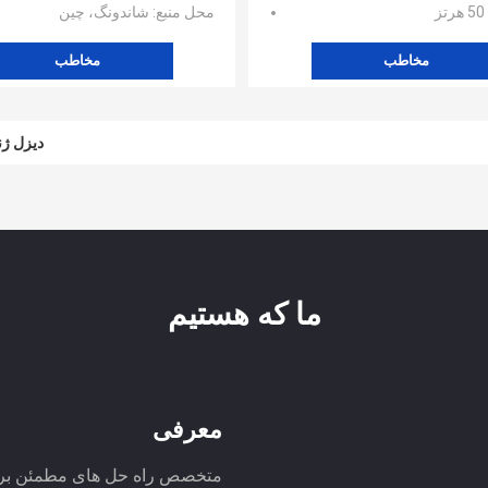
هرتز
محل منبع
: شاندونگ، چین
مخاطب
مخاطب
دیزل ژنراتور کا
ما که هستیم
معرفی