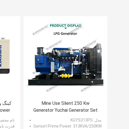
Mine Use Slient 250 Kw
Power
Generator Yuchai Generator Set
50/60HZ
مدل
: KGYS313PS
نام محص
: 313KVA/250KW
Genset Prime Power
قدرت نام