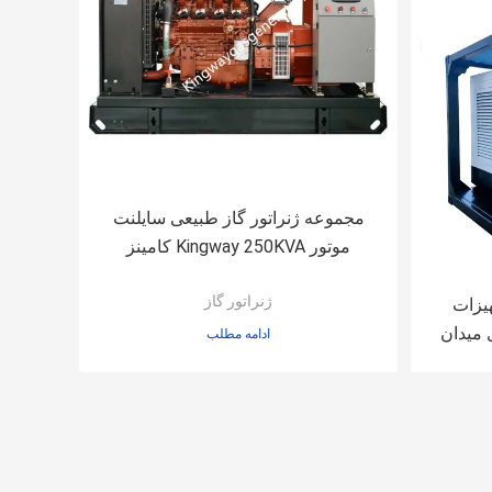
مجموعه ژنراتور گاز طبیعی سایلنت
موتور Kingway 250KVA کامینز
ژنراتور گاز
750CFM A تجهیزات
 میدان
ادامه مطلب