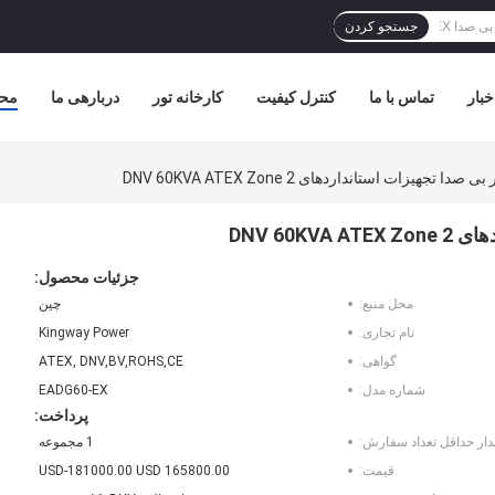
جستجو کردن
خبار
تماس با ما
کنترل کیفیت
کارخانه تور
دربارهی ما
مح
جهیزات استانداردهای DNV 60KVA ATEX Zone 2
DNV 60
جزئیات محصول:
محل منبع:
چین
نام تجاری:
Kingway Power
گواهی:
ATEX, DNV,BV,ROHS,CE
شماره مدل:
EADG60-EX
پرداخت:
دار حداقل تعداد سفارش:
1 مجموعه
قیمت:
165800.00 USD-181000.00 USD