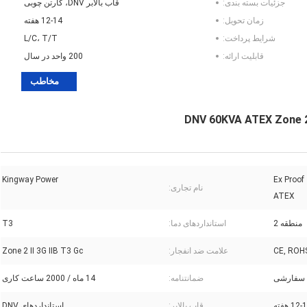
جزئیات بسته بندی:
قاب بالابر DNV، کارتن چوبی
زمان تحویل:
12-14 هفته
شرایط پرداخت:
L/C، T/T
قابلیت ارائه:
200 واحد در سال
مخاطب
Ex Proof Zone 
Kingway Power
نام تجاری:
ATEX
منطقه 2
استانداردهای دما:
T3
CE, ROH
علامت ضد انفجار:
Zone 2 II 3G IIB T3 Gc
سفارشی
ضمانتنامه:
14 ماه / 2000 ساعت کاری
12 هفته
قاب بالابر:
استانداردهای DNV