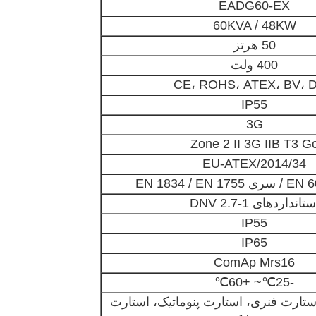
EADG60-EX
60KVA / 48KW
50 هرتز
400 ولت
CE، ROHS، ATEX، BV، 
IP55
3G
Zone 2 II 3G IIB T3 G
2014/34/EU-ATEX
ستانداردهای DNV 2.7-1
IP55
IP65
ComAp Mrs16
-25℃~ +60℃
تارت فنری، استارت پنوماتیک، استارت