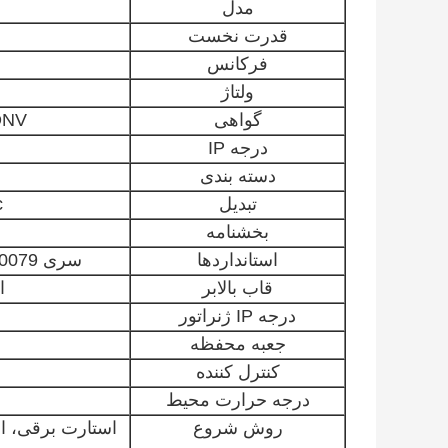
مدل
قدرت نخست
فرکانس
ولتاژ
گواهی
DNV
درجه IP
دسته بندی
تبدیل
c
بخشنامه
استانداردها
سری EN 60079 / سری EN 1834 / EN 1755
قاب بالابر
ا
درجه IP ژنراتور
جعبه محفظه
کنترل کننده
درجه حرارت محیط
روش شروع
استارت برقی، اس