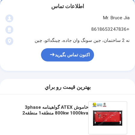
اطلاعات تماس
Mr. Bruce Jia
+8618653247836
نه 2 ساختمان، جین سونگ وان جاده، چینگدائو، چین
اکنون تماس بگیرید
بهترين قيمت رو براي
خاموش ATEX گواهینامه 3phase
800kw 1000kva منطقه1 منطقه2
مجموعه ژنراتور ضد انفجار دیزل
DNVGL 2.7-1 فریم بلند