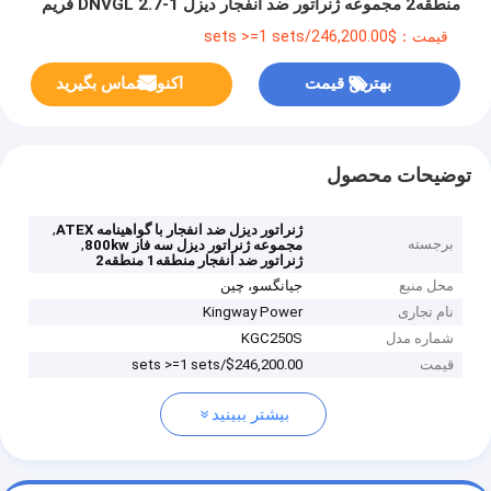
منطقه2 مجموعه ژنراتور ضد انفجار دیزل DNVGL 2.7-1 فریم
بلند
قیمت：$246,200.00/sets >=1 sets
بهترین قیمت
اکنون تماس بگیرید
توضیحات محصول
,
ژنراتور دیزل ضد انفجار با گواهینامه ATEX
برجسته
,
مجموعه ژنراتور دیزل سه فاز 800kw
ژنراتور ضد انفجار منطقه1 منطقه2
محل منبع
جیانگسو، چین
نام تجاری
Kingway Power
شماره مدل
KGC250S
قیمت
$246,200.00/sets >=1 sets
بیشتر ببینید