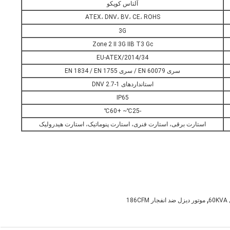
آلتاس کوپکو
ATEX، DNV، BV، CE، ROHS
3G
Zone 2 II 3G IIB T3 Gc
2014/34/EU-ATEX
سری EN 60079 / سری EN 1834 / EN 1755
استانداردهای DNV 2.7-1
IP65
-25℃~ +60℃
استارت برقی، استارت فنری، استارت پنوماتیک، استارت هیدرولیک
,
6
موتور دیزل ضد انفجار 186CFM