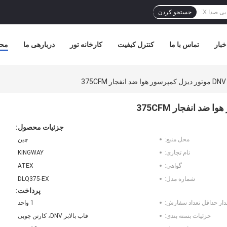
جستجو کردن
خبار
تماس با ما
کنترل کیفیت
کارخانه تور
دربارهی ما
مح
نفجار 375CFM
جزئیات محصول:
محل منبع:
چین
نام تجاری:
KINGWAY
گواهی:
ATEX
شماره مدل:
DLQ375-EX
پرداخت:
دار حداقل تعداد سفارش:
1 واحد
جزئیات بسته بندی:
قاب بالابر DNV، کارتن چوبی