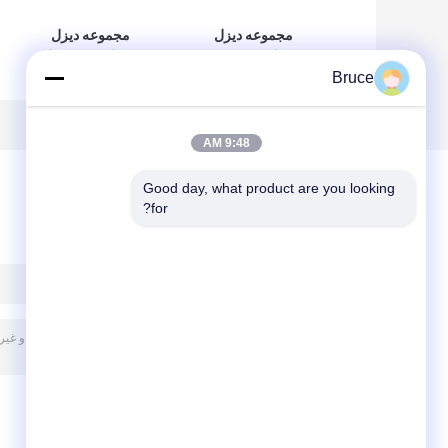
مجموعه دیزل
مجموعه دیزل
ژنراتور 25 Kva
ژنراتور بی صدا
Bruce
Perkins سفارشی
تجهیزات
ATEX Certified
استانداردهای DNV
60KVA ATEX Zone
Zone 2
2
9:48 AM
Good day, what product are you looking 
for?
پیغام بگذارید