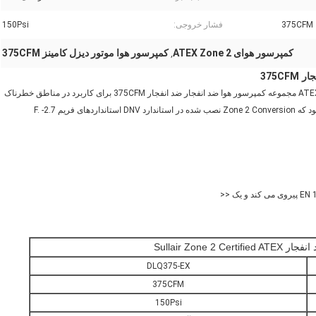
375CFM
فشار خروجی:
150Psi
کمپرسور هوای ATEX Zone 2
کمپرسور هوا موتور دیزل کامینز 375CFM
,
کمپرسور هوای موتور دیزل ضد انفجار Sullair دارای گواهینامه ATEX Zone 2 مجموعه کمپرسور هوا ضد انفجار ضد انفجار 375CFM برای کاربرد در مناطق خطرناک
(منطقه 2) با استفاده از کمپرسور هوای اصلی Atlas Copco باعث می‌شود که Zone 2 Conversion نصب شده در استاندارد DNV استانداردهای فریم 2.7- F.
Sullair Zone 
DLQ375-EX
375CFM
150Psi