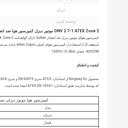
جریان:
برجسته کردن:
DNV 2.7-1 ATEX Zone 2 موتور دیزل کمپرسور هوا ضد انفجار 375CFM
425CFM، فشار 150Psi 10.3Bar
کیفیت و انطباق:
محصول Kingway Ex از استاندارد ATEX سری EN 60079 و سری EN 1834 پیروی می کند و یک <<
که توسط سازنده طبق استاندارد ATEX EN 1834-1 امضا شده است.
کمپرسور هوا موتور دیزلی ضد انفجار 2 Certified ATEX
مدل
جریان
فشار