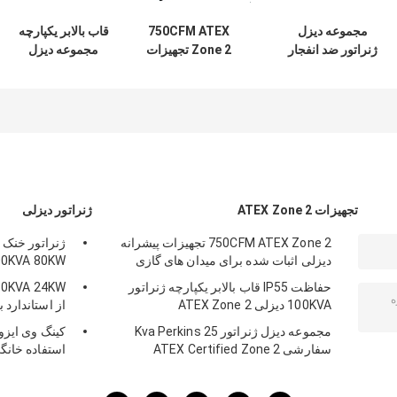
مجموعه دیزل
750CFM ATEX
قاب بالابر یکپارچه
ژنراتور ضد انفجار
Zone 2 تجهیزات
مجموعه دیزل
Kingway 250KVA
پیشرانه دیزلی اثبات
ژنراتور بی صدا
در منطقه خطرناک
شده برای میدان های
60KVA دارای گواهی
گازی
ATEX Zone 2
تجهیزات ATEX Zone 2
ژنراتور دیزلی
750CFM ATEX Zone 2 تجهیزات پیشرانه
دیزلی اثبات شده برای میدان های گازی
100KVA 80KW برای 
حفاظت IP55 قاب بالابر یکپارچه ژنراتور
100KVA دیزلی ATEX Zone 2
از استاندارد با
مجموعه دیزل ژنراتور 25 Kva Perkins
کینگ وی ایزو 
سفارشی ATEX Certified Zone 2
استفاده خانگی PM 450KVA 360KW