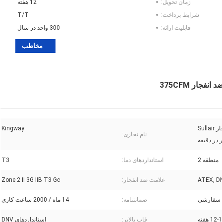
زمان تحویل:
12 هفته
شرایط پرداخت:
T/T
قابلیت ارائه:
300 واحد در سال
مخاطب
کمپرسور هوای موتور دیزلی ضد انفجار Sullair
Kingway
نام تجاری:
منطقه 2
استانداردهای دما:
T3
ATEX, D
علامت ضد انفجار:
Zone 2 II 3G IIB T3 Gc
سفارشی
ضمانتنامه:
14 ماه / 2000 ساعت کاری
12 هفته
قاب بالابر:
استانداردهای DNV