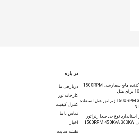
در باره
ژنراتور خنک کننده مایع سفارشی 1500RPM
دربارهی ما
هتل
کارخانه تور
1500RPM 30KVA 24KW ژنراتور هتل استفاده
کنترل کیفیت
لا
تماس با ما
استاندارد نوع بی صدا ژنراتور
1500R
اخبار
نقشه سایت