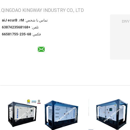
QINGDAO KINGWAY INDUSTRY CO., LTD.
تماس با شخص:
Mr. Bruce Jia
تلفن:
+8618653247836
فکس:
86-532-55718566