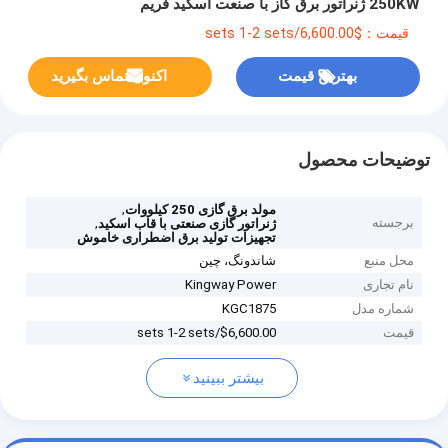
250KW ژنراتور برق گاز با صنعت اسکید فریم
قیمت：$6,600.00/sets 1-2 sets
بهترین قیمت
اکنون تماس بگیرید
توضیحات محصول
,
مولد برق گازی 250 کیلووات
برجسته
,
ژنراتور گازی صنعتی با قاب اسکید
تجهیزات تولید برق اضطراری خاموش
محل منبع
شاندونگ، چین
نام تجاری
Kingway Power
شماره مدل
KGC1875
قیمت
$6,600.00/sets 1-2 sets
بیشتر ببینید