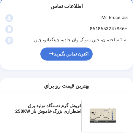
اطلاعات تماس
Mr. Bruce Jia
+8618653247836
نه 2 ساختمان، جین سونگ وان جاده، چینگدائو، چین
اکنون تماس بگیرید
بهترين قيمت رو براي
فروش گرم دستگاه تولید برق
اضطراری بزرگ خاموش باز 250KW
ژنراتور برق گاز با صنعت اسکید فریم