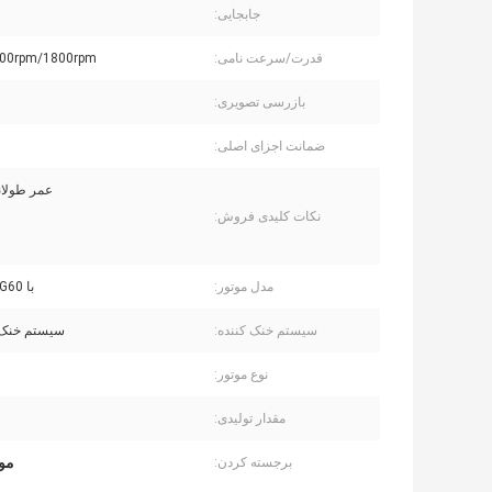
جابجایی:
قدرت/سرعت نامی:
00rpm/1800rpm
بازرسی تصویری:
ضمانت اجزای اصلی:
عمر طولا
نکات کلیدی فروش:
مدل موتور:
با LYB5.9G-G60
سیستم خنک کننده:
سیستم خنک 
نوع موتور:
مقدار تولیدی:
1 
موت
برجسته کردن: