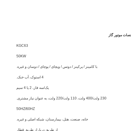
ات موتور گاز
KGC63
50KW
با کامینز / پرکینز / دوتس / ویچای / یوچای / دوسان و غیره.
4 استوک، آب خنک.
یک/سه فاز، 2 یا 4 سیم
230 ولت/400 ولت، 110 ولت/220 ولت، به عنوان نیاز مشتری.
50HZ/60HZ
خانه، صنعت، هتل، بیمارستان، شبکه اصلی و غیره.
از طريق دريا، از طريق قطار