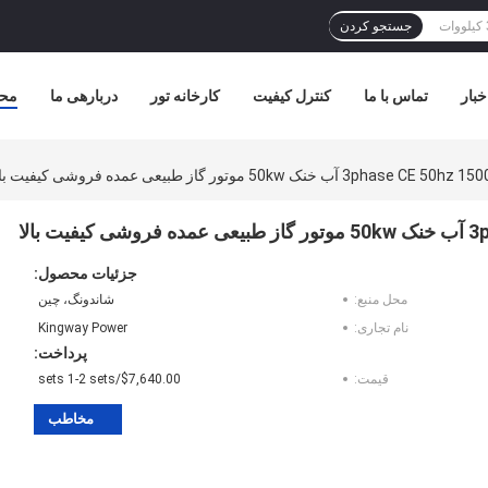
جستجو کردن
خبار
تماس با ما
کنترل کیفیت
کارخانه تور
دربارهی ما
مح
جزئیات محصول:
محل منبع:
شاندونگ، چین
نام تجاری:
Kingway Power
پرداخت:
قیمت:
$7,640.00/sets 1-2 sets
مخاطب