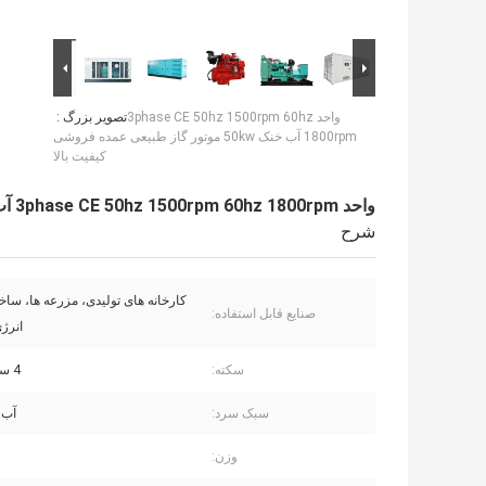
واحد 3phase CE 50hz 1500rpm 60hz
تصویر بزرگ :
1800rpm آب خنک 50kw موتور گاز طبیعی عمده فروشی
کیفیت بالا
واحد 3phase CE 50hz 1500rpm 60hz 1800rpm آب خنک 50kw موتور گاز طبیعی عمده فروشی کیفیت بالا
شرح
کارخانه های تولیدی، مزرعه ها، سا
صنایع قابل استفاده:
انرژ
سکته:
4 سکته مغزی
سبک سرد:
آب 
وزن: