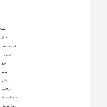
واحد 3phase CE 50hz 1500rpm 60hz 1800rpm آب خنک 50kw گاز طبیعی گاز بیوگاز موتور گاز LPG توسط کامینز
موتور گاز یک فاز سه فاز 50hz 1500rpm 60hz 1800rpm
موتور گاز طبیعی 30kw 40kw 60kw 100kva 200kw 500kva 1000kw
شاندونگ ویفنگ ریکاردو ویچای یوچای موتور ژنراتور گاز طبیعی
مشخص
مدل
قدرت اصلی
نام موتور
نوع
ارتباط
ولتاژ
فرکانس
درخواست ها
روش تحویل