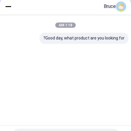
محصولات توصیه شده
Bruce
1:18 AM
Good day, what product are you looking for?
Quality 100KW
ATS water cooled
آب خنک 50hz
 Atmospheric
1300KW 600V one
1500rpm 160kw موتور
 Diesel Steam
phase three phase
گاز طبیعی
nerator 60Hz
60hz 1800rpm silent
ncy 400V Gas
natural gas
رین قیمت
بهترین قیمت
بهترین قیمت
Generation
generator
ment industry
project
Desktop Site
تماس با ما
دربارهی ما
خانه
Privacy Policy
نقشه سایت
کارخانه چین.Copyright © 2026 Qingdao Kingway
ژنراتور گاز
کیفیت
Industry Co., Ltd.. All Rights Reserved.