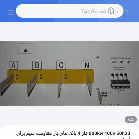
6
/
2
800kw 400v 50hz3 فاز 4 بانک های بار مقاومت سیم برای