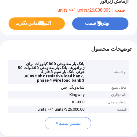
آزمایش ژنراتور
قیمت：$26,000.00/units >=1 units
بهترین قیمت
اکنون تماس بگیرید
توضیحات محصول
بانک بار مقاومتی 800 کیلووات برای
ژنراتورها، بانک بار مقاومتی 400 ولت 50
برجسته
هرتز، بانک بار سیم 3 فاز 4
,
,
400v 50hz resistive load bank
3 phase 4 wire load bank
محل منبع
شاندونگ، چین
نام تجاری
Kingway
شماره مدل
KL-800
قیمت
$26,000.00/units >=1 units
بیشتر ببینید