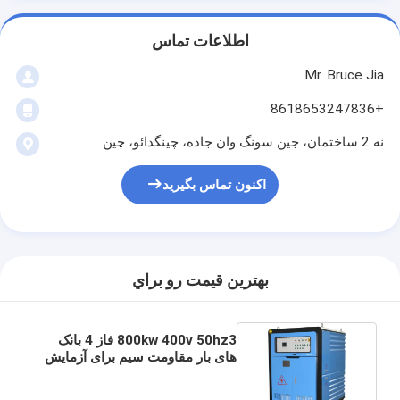
اطلاعات تماس
Mr. Bruce Jia
+8618653247836
نه 2 ساختمان، جین سونگ وان جاده، چینگدائو، چین
اکنون تماس بگیرید
بهترين قيمت رو براي
800kw 400v 50hz3 فاز 4 بانک
های بار مقاومت سیم برای آزمایش
ژنراتور